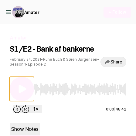
+ Follow
Amatør
Amatør
S1/E2 - Bank af bankerne
February 24, 2021
•
Rune Buch & Søren Jørgensen
•
Share
Season 1
•
Episode 2
Use Left/Right to seek, Home/End to jump to st
0:00
|
48:42
Show Notes