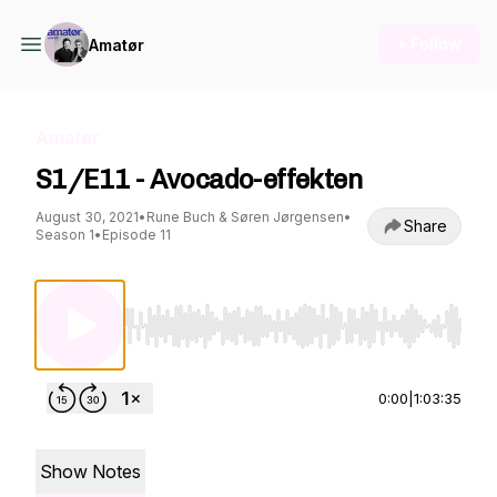
+ Follow
Amatør
Amatør
S1/E11 - Avocado-effekten
August 30, 2021
•
Rune Buch & Søren Jørgensen
•
Share
Season 1
•
Episode 11
Use Left/Right to seek, Home/End to jump to st
0:00
|
1:03:35
Show Notes